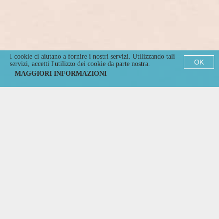
I cookie ci aiutano a fornire i nostri servizi. Utilizzando tali
OK
servizi, accetti l'utilizzo dei cookie da parte nostra.
MAGGIORI INFORMAZIONI
CERTIFICAZIONI
CONTATTACI
PRIVACY
COOKIE
CREDITS